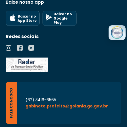
Baixe nosso app
Baixar no
Baixar no
Google
App Store
Play
Redes sociais
FALE CONOSCO
(62) 3416-6565
gabinete.prefeito@goiania.go.gov.br