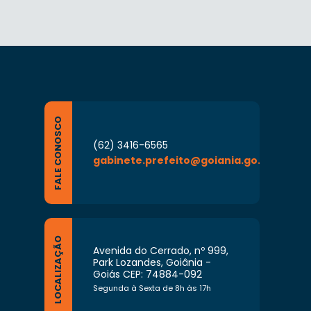
FALE CONOSCO
(62) 3416-6565
gabinete.prefeito@goiania.go.gov.br
LOCALIZAÇÃO
Avenida do Cerrado, nº 999,
Park Lozandes, Goiânia -
Goiás CEP: 74884-092
Segunda à Sexta de 8h às 17h