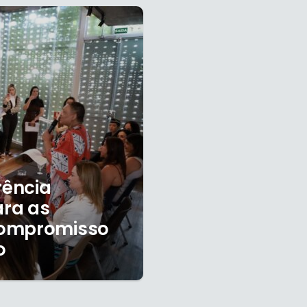
rência
ara as
compromisso
o