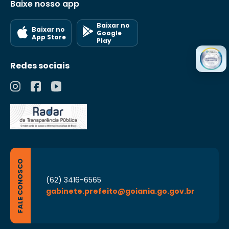
Baixe nosso app
Baixar no
Baixar no
Google
App Store
Play
Redes sociais
FALE CONOSCO
(62) 3416-6565
gabinete.prefeito@goiania.go.gov.br