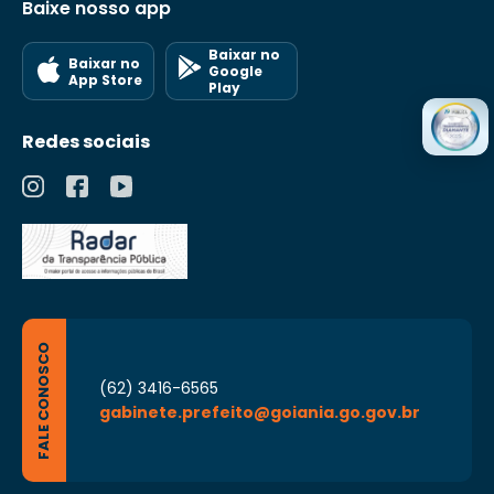
Baixe nosso app
Baixar no
Baixar no
Google
App Store
Play
Redes sociais
FALE CONOSCO
(62) 3416-6565
gabinete.prefeito@goiania.go.gov.br