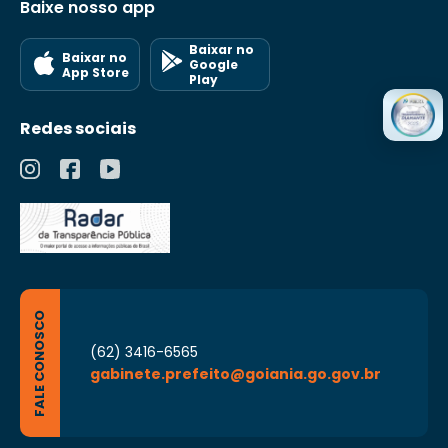
Baixe nosso app
Baixar no
Baixar no
Google
App Store
Play
Redes sociais
FALE CONOSCO
(62) 3416-6565
gabinete.prefeito@goiania.go.gov.br