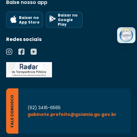
Baixe nosso app
Baixar no
Baixar no
Google
App Store
Play
Redes sociais
FALE CONOSCO
(62) 3416-6565
gabinete.prefeito@goiania.go.gov.br