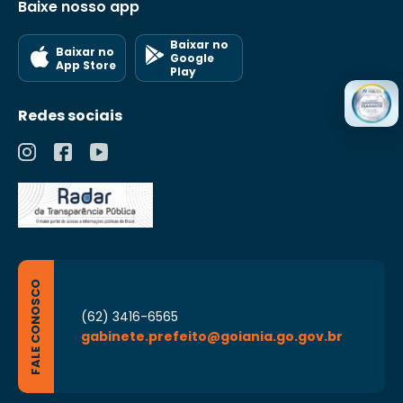
Baixe nosso app
Baixar no
Baixar no
Google
App Store
Play
Redes sociais
FALE CONOSCO
(62) 3416-6565
gabinete.prefeito@goiania.go.gov.br