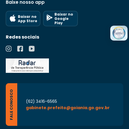
Baixe nosso app
Baixar no
Baixar no
Google
App Store
Play
Redes sociais
FALE CONOSCO
(62) 3416-6565
gabinete.prefeito@goiania.go.gov.br