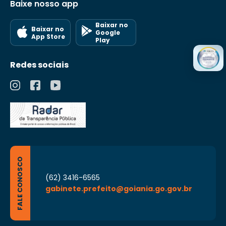
Baixe nosso app
Baixar no
Baixar no
Google
App Store
Play
Redes sociais
FALE CONOSCO
(62) 3416-6565
gabinete.prefeito@goiania.go.gov.br