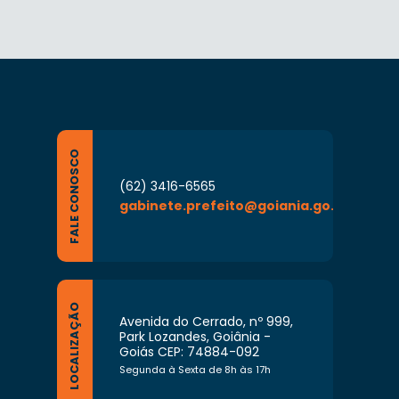
FALE CONOSCO
(62) 3416-6565
gabinete.prefeito@goiania.go.gov.br
LOCALIZAÇÃO
Avenida do Cerrado, nº 999,
Park Lozandes, Goiânia -
Goiás CEP: 74884-092
Segunda à Sexta de 8h às 17h