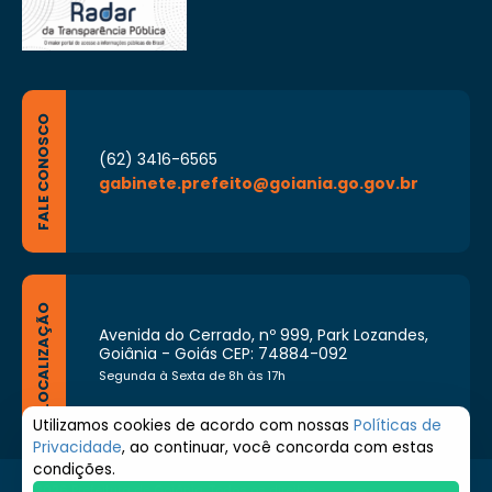
FALE CONOSCO
(62) 3416-6565
gabinete.prefeito@goiania.go.gov.br
LOCALIZAÇÃO
Avenida do Cerrado, nº 999, Park Lozandes,
Goiânia - Goiás CEP: 74884-092
Segunda à Sexta de 8h às 17h
Utilizamos cookies de acordo com nossas
Políticas de
Privacidade
, ao continuar, você concorda com estas
condições.
© 2026 Prefeitura de Goiânia. Todos os direitos