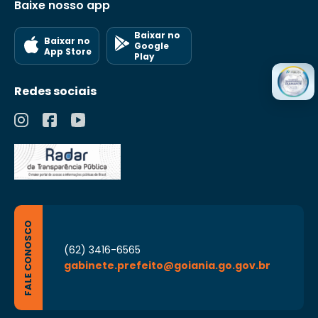
Baixe nosso app
Baixar no
Baixar no
Google
App Store
Play
Redes sociais
FALE CONOSCO
(62) 3416-6565
gabinete.prefeito@goiania.go.gov.br