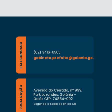
FALE CONOSCO
(62) 3416-6565
gabinete.prefeito@goiania.go.gov.br
LOCALIZAÇÃO
Avenida do Cerrado, nº 999,
Park Lozandes, Goiânia -
Goiás CEP: 74884-092
Segunda à Sexta de 8h às 17h