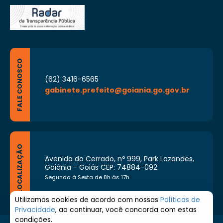
FALE CONOSCO
(62) 3416-6565
gabinete.prefeito@goiania.go.gov.br
LOCALIZAÇÃO
Avenida do Cerrado, nº 999, Park Lozandes,
Goiânia - Goiás CEP: 74884-092
Segunda à Sexta de 8h às 17h
Utilizamos cookies de acordo com nossas
Políticas de
Privacidade
, ao continuar, você concorda com estas
condições.