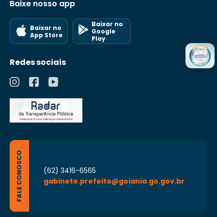
Baixe nosso app
Baixar no
Baixar no
Google
App Store
Play
Redes sociais
FALE CONOSCO
(62) 3416-6565
gabinete.prefeito@goiania.go.gov.br