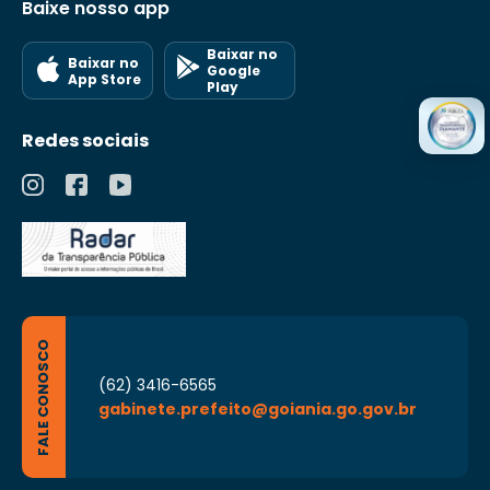
Baixe nosso app
Baixar no
Baixar no
Google
App Store
Play
Redes sociais
FALE CONOSCO
(62) 3416-6565
gabinete.prefeito@goiania.go.gov.br