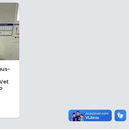
aus-
Vet
o