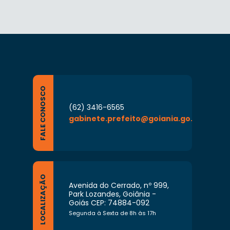
FALE CONOSCO
(62) 3416-6565
gabinete.prefeito@goiania.go.gov.br
LOCALIZAÇÃO
Avenida do Cerrado, nº 999,
Park Lozandes, Goiânia -
Goiás CEP: 74884-092
Segunda à Sexta de 8h às 17h