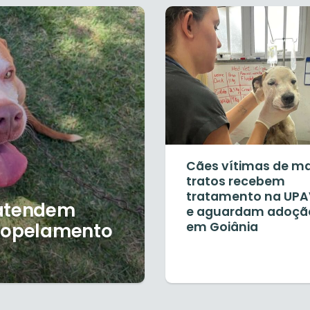
Cães vítimas de m
tratos recebem
tratamento na UPA
 atendem
e aguardam adoçã
tropelamento
em Goiânia