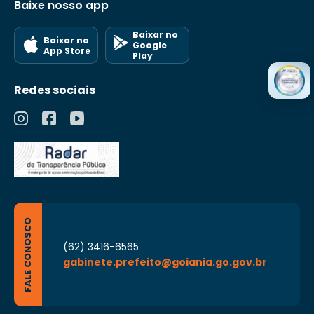
Baixe nosso app
Baixar no
Baixar no
Google
App Store
Play
Redes sociais
FALE CONOSCO
(62) 3416-6565
gabinete.prefeito@goiania.go.gov.br