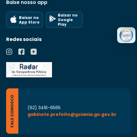
Baixe nosso app
Baixar no
Baixar no
Google
App Store
Play
Redes sociais
FALE CONOSCO
(62) 3416-6565
gabinete.prefeito@goiania.go.gov.br