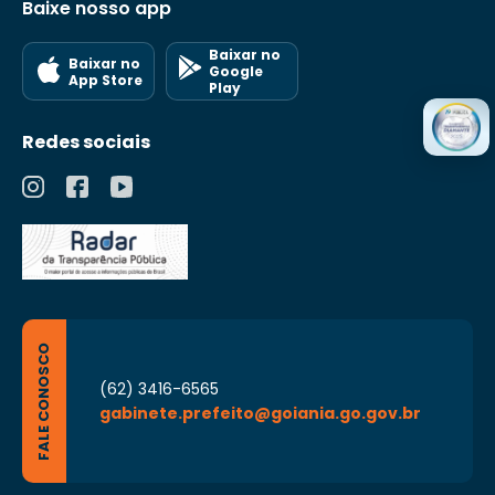
Baixe nosso app
Baixar no
Baixar no
Google
App Store
Play
Redes sociais
FALE CONOSCO
(62) 3416-6565
gabinete.prefeito@goiania.go.gov.br