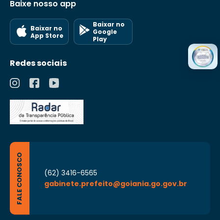
Baixe nosso app
Baixar no
Baixar no
Google
App Store
Play
Redes sociais
FALE CONOSCO
(62) 3416-6565
gabinete.prefeito@goiania.go.gov.br