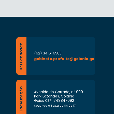
FALE CONOSCO
(62) 3416-6565
gabinete.prefeito@goiania.go.gov.br
LOCALIZAÇÃO
Avenida do Cerrado, nº 999,
Park Lozandes, Goiânia -
Goiás CEP: 74884-092
Segunda à Sexta de 8h às 17h