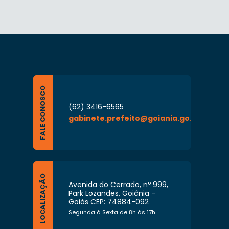
FALE CONOSCO
(62) 3416-6565
gabinete.prefeito@goiania.go.gov.br
LOCALIZAÇÃO
Avenida do Cerrado, nº 999,
Park Lozandes, Goiânia -
Goiás CEP: 74884-092
Segunda à Sexta de 8h às 17h