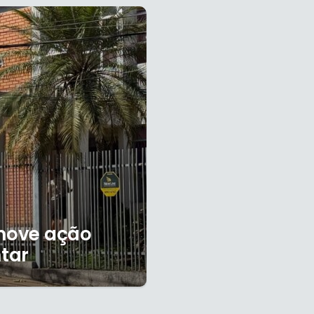
omove ação
tar