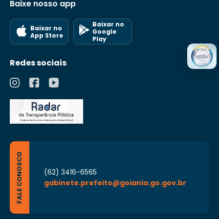
Baixe nosso app
Baixar no
Baixar no
Google
App Store
Play
Redes sociais
FALE CONOSCO
(62) 3416-6565
gabinete.prefeito@goiania.go.gov.br