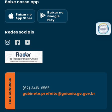
Baixe nosso app
Baixar no
Baixar no
Google
App Store
Play
Redes sociais
FALE CONOSCO
(62) 3416-6565
gabinete.prefeito@goiania.go.gov.br