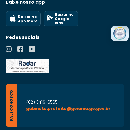
Baixe nosso app
Baixar no
Baixar no
Google
App Store
Play
Redes sociais
FALE CONOSCO
(62) 3416-6565
gabinete.prefeito@goiania.go.gov.br