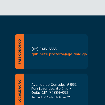
FALE CONOSCO
(62) 3416-6565
gabinete.prefeito@goiania.go.gov.br
LOCALIZAÇÃO
Avenida do Cerrado, nº 999,
Park Lozandes, Goiânia -
Goiás CEP: 74884-092
Segunda à Sexta de 8h às 17h