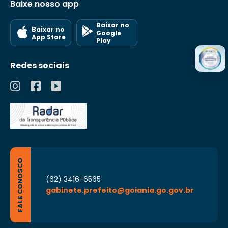
Baixe nosso app
Baixar no
Baixar no
Google
App Store
Play
Redes sociais
FALE CONOSCO
(62) 3416-6565
gabinete.prefeito@goiania.go.gov.br