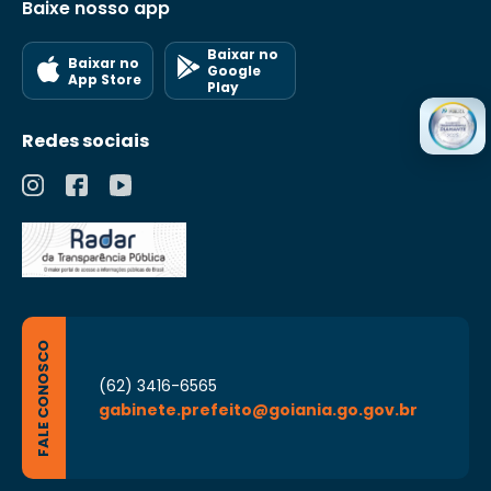
Baixe nosso app
Baixar no
Baixar no
Google
App Store
Play
Redes sociais
FALE CONOSCO
(62) 3416-6565
gabinete.prefeito@goiania.go.gov.br