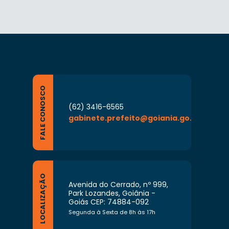
FALE CONOSCO
(62) 3416-6565
gabinete.prefeito@goiania.go.gov.br
LOCALIZAÇÃO
Avenida do Cerrado, nº 999,
Park Lozandes, Goiânia -
Goiás CEP: 74884-092
Segunda à Sexta de 8h às 17h