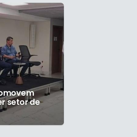
promovem
r setor de