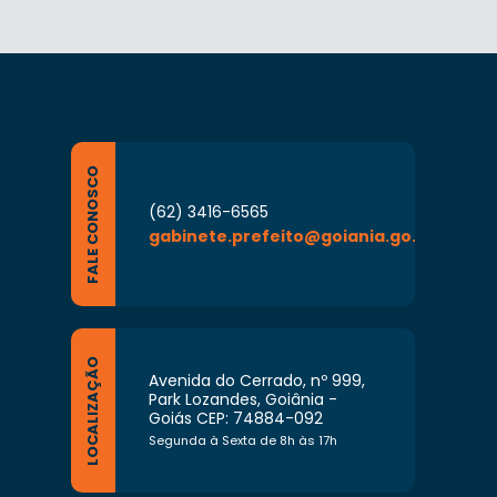
FALE CONOSCO
(62) 3416-6565
gabinete.prefeito@goiania.go.gov.br
LOCALIZAÇÃO
Avenida do Cerrado, nº 999,
Park Lozandes, Goiânia -
Goiás CEP: 74884-092
Segunda à Sexta de 8h às 17h