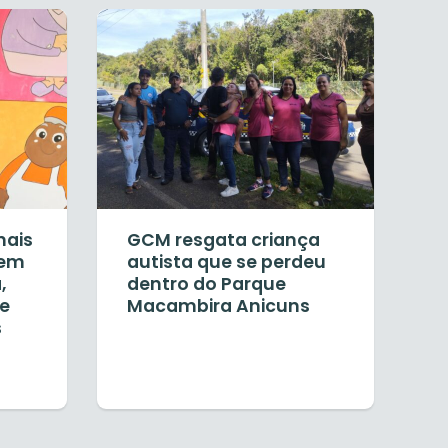
nais
GCM resgata criança
vem
autista que se perdeu
,
dentro do Parque
e
Macambira Anicuns
s