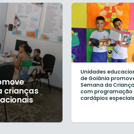
Unidades educacio
de Goiânia promo
romove
Semana da Criança
 crianças
com programação 
acionais
cardápios especiai