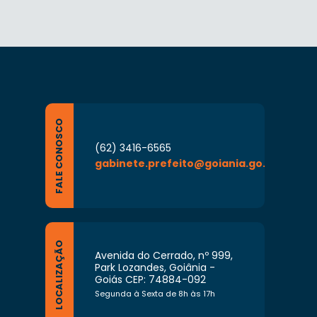
FALE CONOSCO
(62) 3416-6565
gabinete.prefeito@goiania.go.gov.br
LOCALIZAÇÃO
Avenida do Cerrado, nº 999,
Park Lozandes, Goiânia -
Goiás CEP: 74884-092
Segunda à Sexta de 8h às 17h