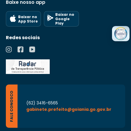
Baixe nosso app
Baixar no
Baixar no
Google
App Store
Play
Redes sociais
FALE CONOSCO
(62) 3416-6565
gabinete.prefeito@goiania.go.gov.br