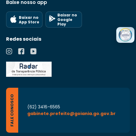
Baixe nosso app
Baixar no
Baixar no
Google
App Store
Play
Redes sociais
FALE CONOSCO
(62) 3416-6565
gabinete.prefeito@goiania.go.gov.br