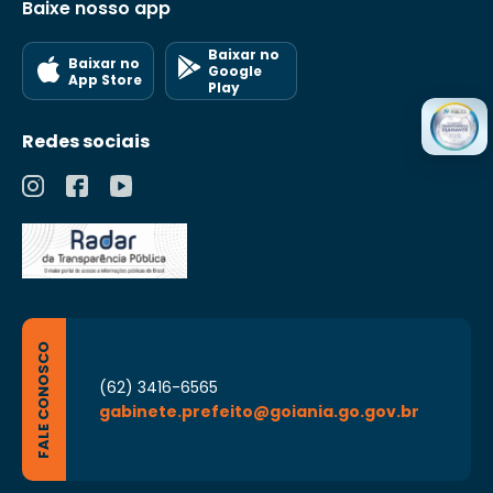
Baixe nosso app
Baixar no
Baixar no
Google
App Store
Play
Redes sociais
FALE CONOSCO
(62) 3416-6565
gabinete.prefeito@goiania.go.gov.br