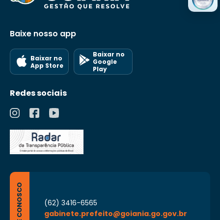
Baixe nosso app
Baixar no
Baixar no
Google
App Store
Play
Redes sociais
FALE CONOSCO
(62) 3416-6565
gabinete.prefeito@goiania.go.gov.br