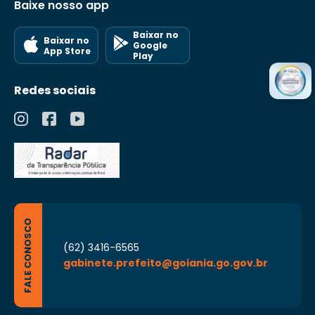
Baixe nosso app
Baixar no
Baixar no
Google
App Store
Play
Redes sociais
FALE CONOSCO
(62) 3416-6565
gabinete.prefeito@goiania.go.gov.br