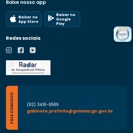
Baixe nosso app
Baixar no
Baixar no
Google
App Store
Play
Redes sociais
FALE CONOSCO
(62) 3416-6565
gabinete.prefeito@goiania.go.gov.br