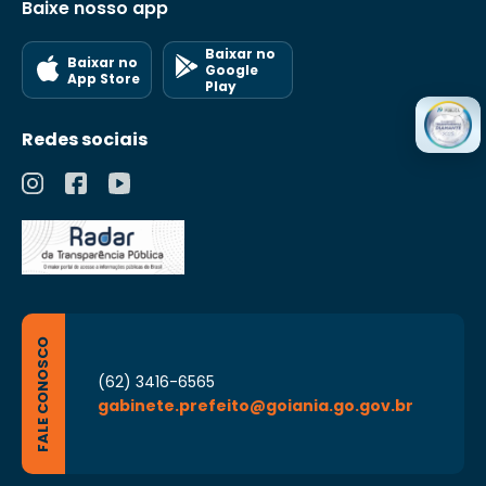
Baixe nosso app
Baixar no
Baixar no
Google
App Store
Play
Redes sociais
FALE CONOSCO
(62) 3416-6565
gabinete.prefeito@goiania.go.gov.br