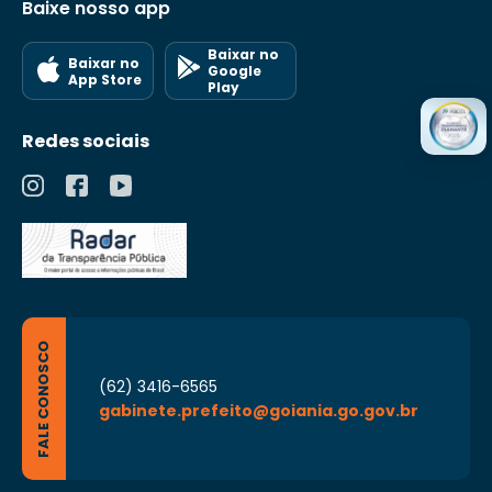
Baixe nosso app
Baixar no
Baixar no
Google
App Store
Play
Redes sociais
FALE CONOSCO
(62) 3416-6565
gabinete.prefeito@goiania.go.gov.br