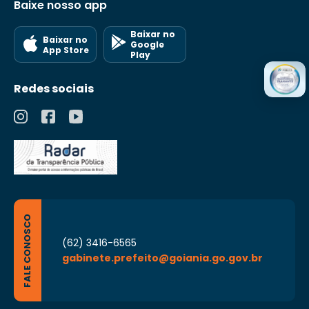
Baixe nosso app
Baixar no
Baixar no
Google
App Store
Play
Redes sociais
FALE CONOSCO
(62) 3416-6565
gabinete.prefeito@goiania.go.gov.br