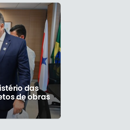
stério das
etos de obras