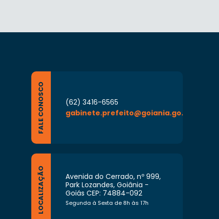
FALE CONOSCO
(62) 3416-6565
gabinete.prefeito@goiania.go.gov.br
LOCALIZAÇÃO
Avenida do Cerrado, nº 999,
Park Lozandes, Goiânia -
Goiás CEP: 74884-092
Segunda à Sexta de 8h às 17h