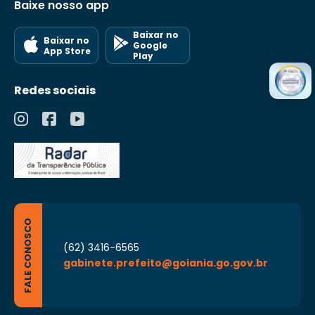
Baixe nosso app
Baixar no
Baixar no
Google
App Store
Play
Redes sociais
FALE CONOSCO
(62) 3416-6565
gabinete.prefeito@goiania.go.gov.br