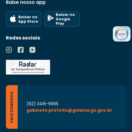
Baixe nosso app
Baixar no
Baixar no
Google
App Store
Play
Redes sociais
FALE CONOSCO
(62) 3416-6565
gabinete.prefeito@goiania.go.gov.br