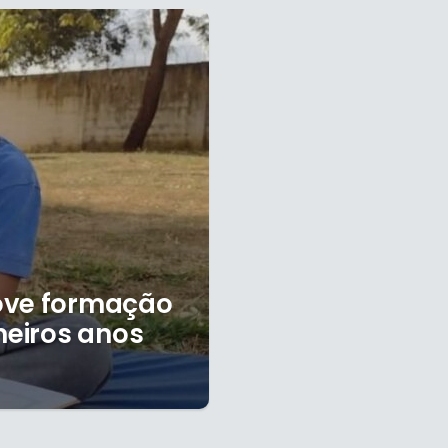
ove formação
meiros anos