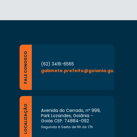
FALE CONOSCO
(62) 3416-6565
gabinete.prefeito@goiania.go.gov.br
LOCALIZAÇÃO
Avenida do Cerrado, nº 999,
Park Lozandes, Goiânia -
Goiás CEP: 74884-092
Segunda à Sexta de 8h às 17h