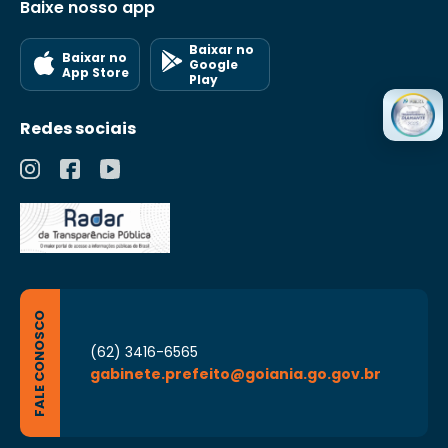
Baixe nosso app
Baixar no
Baixar no
Google
App Store
Play
Redes sociais
FALE CONOSCO
(62) 3416-6565
gabinete.prefeito@goiania.go.gov.br