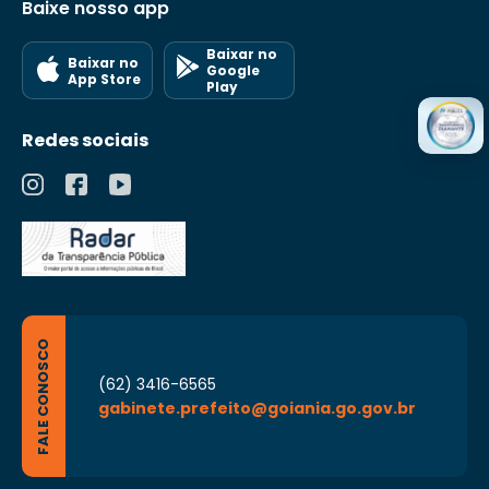
Baixe nosso app
Baixar no
Baixar no
Google
App Store
Play
Redes sociais
FALE CONOSCO
(62) 3416-6565
gabinete.prefeito@goiania.go.gov.br