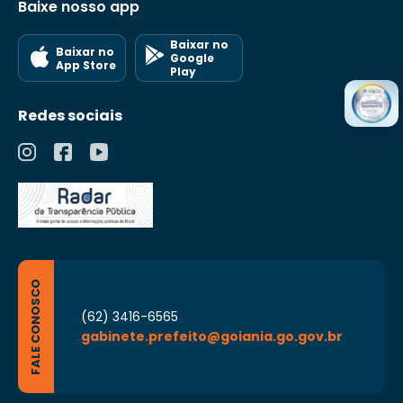
Baixe nosso app
Baixar no
Baixar no
Google
App Store
Play
Redes sociais
FALE CONOSCO
(62) 3416-6565
gabinete.prefeito@goiania.go.gov.br