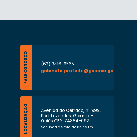
FALE CONOSCO
(62) 3416-6565
gabinete.prefeito@goiania.go.gov.br
LOCALIZAÇÃO
Avenida do Cerrado, nº 999,
Park Lozandes, Goiânia -
Goiás CEP: 74884-092
Segunda à Sexta de 8h às 17h