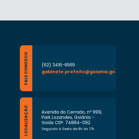
FALE CONOSCO
(62) 3416-6565
gabinete.prefeito@goiania.go.gov.br
LOCALIZAÇÃO
Avenida do Cerrado, nº 999,
Park Lozandes, Goiânia -
Goiás CEP: 74884-092
Segunda à Sexta de 8h às 17h